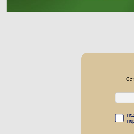
ода
Ост
по
пе