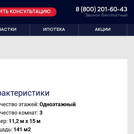
8 (800) 201-60-43
ИТЬ КОНСУЛЬТАЦИЮ
Звонок бесплатный
ЧАСТКИ
ИПОТЕКА
АКЦИИ
рактеристики
чество этажей:
Одноэтажный
чество комнат:
3
ер:
11,2 м х 15 м
щадь:
141 м
2