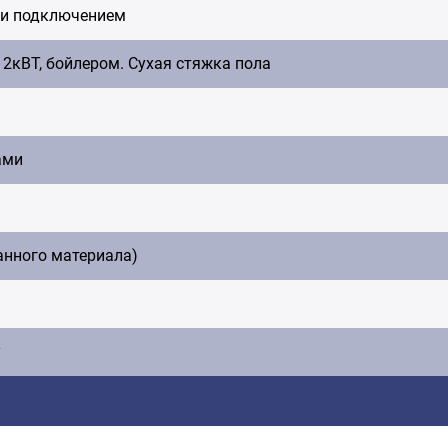
 и подключением
2кВТ, бойлером. Сухая стяжка пола
ами
анного материала)
у