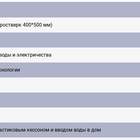
 ростверк 400*500 мм)
воды и электричества
хнологии
астиковым кессоном и вводом воды в дом