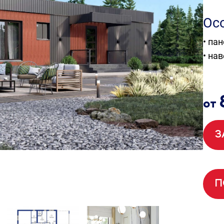
Ос
• па
• на
от
З
П