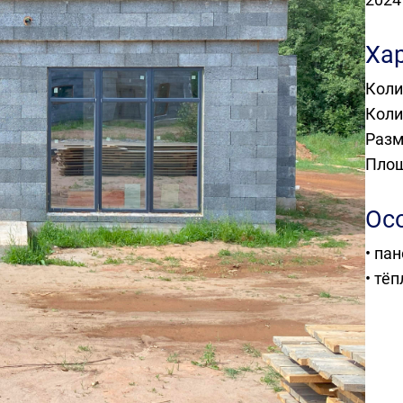
Ха
Коли
Коли
Разм
Пло
Ос
• па
• тё