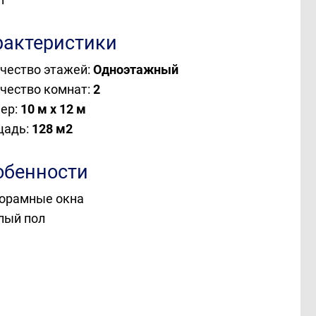
рактеристики
чество этажей:
Одноэтажный
чество комнат:
2
ер:
10 м х 12 м
щадь:
128 м
2
обенности
норамные окна
плый пол