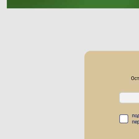
ода
Ост
по
пе